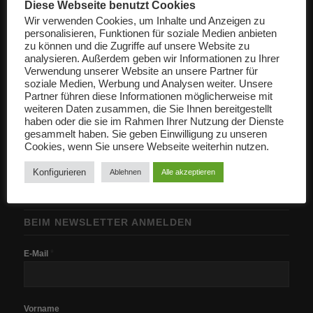
Diese Webseite benutzt Cookies
Wir verwenden Cookies, um Inhalte und Anzeigen zu
personalisieren, Funktionen für soziale Medien anbieten
zu können und die Zugriffe auf unsere Website zu
analysieren. Außerdem geben wir Informationen zu Ihrer
Verwendung unserer Website an unsere Partner für
soziale Medien, Werbung und Analysen weiter. Unsere
ÖFFNUNGSZEITEN
Partner führen diese Informationen möglicherweise mit
weiteren Daten zusammen, die Sie Ihnen bereitgestellt
MO. – FR. 6.00 – 17.00 Uhr
haben oder die sie im Rahmen Ihrer Nutzung der Dienste
SA. 7.00 -12.00 Uhr
gesammelt haben. Sie geben Einwilligung zu unseren
Cookies, wenn Sie unsere Webseite weiterhin nutzen.
Konfigurieren
Ablehnen
Alle akzeptieren
BEIM NEWSLETTER ANMELDEN
*
E-Mail
Vorname