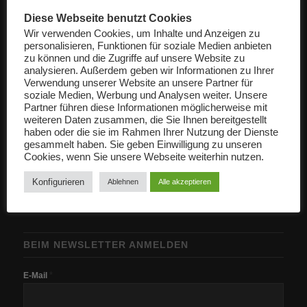
Diese Webseite benutzt Cookies
info@herbst-bss.de
Wir verwenden Cookies, um Inhalte und Anzeigen zu
personalisieren, Funktionen für soziale Medien anbieten
zu können und die Zugriffe auf unsere Website zu
analysieren. Außerdem geben wir Informationen zu Ihrer
Verwendung unserer Website an unsere Partner für
soziale Medien, Werbung und Analysen weiter. Unsere
Partner führen diese Informationen möglicherweise mit
ÖFFNUNGSZEITEN
weiteren Daten zusammen, die Sie Ihnen bereitgestellt
haben oder die sie im Rahmen Ihrer Nutzung der Dienste
MO. – FR. 6.00 – 17.00 Uhr
gesammelt haben. Sie geben Einwilligung zu unseren
SA. 7.00 -12.00 Uhr
Cookies, wenn Sie unsere Webseite weiterhin nutzen.
Konfigurieren
Ablehnen
Alle akzeptieren
BEIM NEWSLETTER ANMELDEN
*
E-Mail