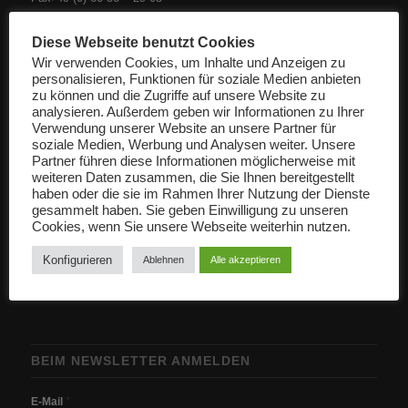
Diese Webseite benutzt Cookies
info@herbst-bss.de
Wir verwenden Cookies, um Inhalte und Anzeigen zu
personalisieren, Funktionen für soziale Medien anbieten
zu können und die Zugriffe auf unsere Website zu
analysieren. Außerdem geben wir Informationen zu Ihrer
Verwendung unserer Website an unsere Partner für
soziale Medien, Werbung und Analysen weiter. Unsere
Partner führen diese Informationen möglicherweise mit
weiteren Daten zusammen, die Sie Ihnen bereitgestellt
ÖFFNUNGSZEITEN
haben oder die sie im Rahmen Ihrer Nutzung der Dienste
gesammelt haben. Sie geben Einwilligung zu unseren
MO. – FR. 6.00 – 17.00 Uhr
Cookies, wenn Sie unsere Webseite weiterhin nutzen.
SA. 7.00 -12.00 Uhr
Konfigurieren
Ablehnen
Alle akzeptieren
BEIM NEWSLETTER ANMELDEN
*
E-Mail